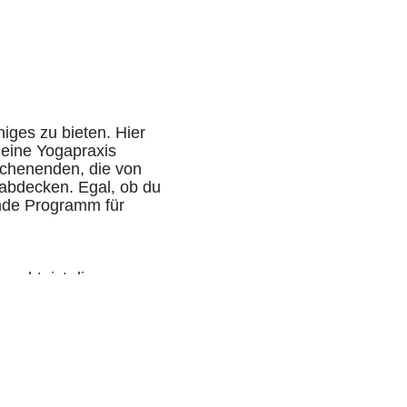
niges zu bieten. Hier
deine Yogapraxis
Wochenenden, die von
 abdecken. Egal, ob du
sende Programm für
cht, ist die
n täglichen Yoga- und
Schönheit der
sen entscheidest oder
schmack und jedes