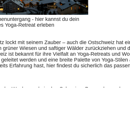
nenuntergang - hier kannst du dein
es Yoga-Retreat erleben
itz lockt mit seinem Zauber – auch die Ostschweiz hat ei
en grüner Wiesen und saftiger Wälder zurückziehen und 
eiz ist bekannt für ihre Vielfalt an Yoga-Retreats und 
geleitet werden und eine breite Palette von Yoga-Stilen
eits Erfahrung hast, hier findest du sicherlich das pas
 oder Wochenende in den Schweizer Bergen besonders ma
gapraxis mit anderen Aktivitäten zu verbinden. Neben de
annst du ausgiebige Wanderungen unternehmen und die 
 du dich für eine leichte Wanderung entlang der Almwie
svolle Bergtour wagst, die Schweiz bietet für jeden Ge
ende Route.