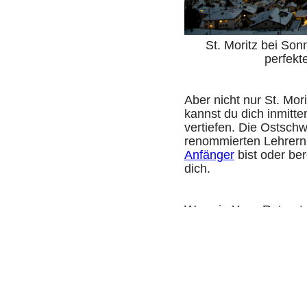
St. Moritz bei Son
perfekt
Aber nicht nur St. Mor
kannst du dich inmitt
vertiefen. Die Ostschw
renommierten Lehrern 
Anfänger
bist oder ber
dich.
Was ein Yoga Retreat
Möglichkeit, deine Yo
Meditationsstunden k
Bergwelt erkunden. Ob
dich an eine anspruch
Fitnesslevel die pass