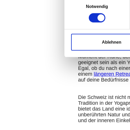
Notwendig
October 2, 2024
Die Perfekt
Wochenende
Ablehnen
In einer Welt, die oft
Moment der Ruhe, der
geeignet sein als ein
Egal, ob du nach eine
einem
längeren Retre
auf deine Bedürfnisse 
Die Schweiz ist nicht 
Tradition in der Yogap
bietet das Land eine 
unberührten Natur und 
und der inneren Einke