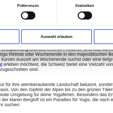
Präferenzen
Statistiken
e Auszeit: Yoga Retreats und
n in den Schweizer Bergen
Auswahl erlauben
 von Stress und Hektik geprägt ist, sehnen sich viele von
 Entspannung und des inneren Friedens. Und was könnt
 Yoga Retreat oder Wochenende in den majestätischen 
r kurzen Auszeit am Wochenende suchst oder eine tiefgr
at
erleben möchtest, die Schweiz bietet eine Vielzahl vo
zugeschnitten sind.
nur für ihre atemberaubende Landschaft bekannt, sondern
raxis. Von den Gipfeln der Alpen bis zu den grünen Täle
ideale Umgebung für deine Yogaferien. Besonders das En
der klaren Bergluft ist ein Paradies für Yogis, die nach
hr suchen.