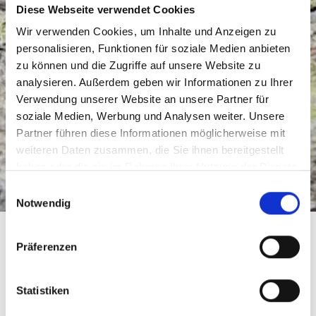
Diese Webseite verwendet Cookies
Wir verwenden Cookies, um Inhalte und Anzeigen zu
personalisieren, Funktionen für soziale Medien anbieten
zu können und die Zugriffe auf unsere Website zu
analysieren. Außerdem geben wir Informationen zu Ihrer
Verwendung unserer Website an unsere Partner für
soziale Medien, Werbung und Analysen weiter. Unsere
Partner führen diese Informationen möglicherweise mit
weiteren Daten zusammen, die Sie ihnen bereitgestellt
haben oder die sie im Rahmen Ihrer Nutzung der Dienste
gesammelt haben. Weitere Infos finden Sie in unserer
Einwilligungsauswahl
Datenschutzerklärung
Notwendig
SAMIRA SEFZIG
Präferenzen
samira.sefzig@icloud.com
Statistiken
Samira verbrachte die erste Hälfte ihres