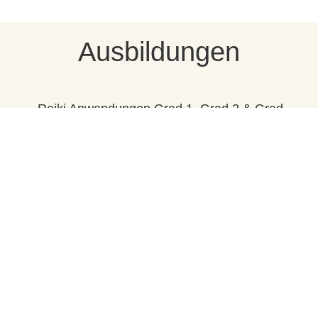
Ausbildungen
- Reiki Anwendungen Grad 1, Grad 2 & Grad
3a- Meister Initiator nach Lisui Shiki Ryoko /
M. & R. Vögtli
- Intuitive Wahrnehmung und
Informationsenergetik nach Monade / Josef
Schweinberger
- Arbeit mit dem Pendel & Dowsing
- Neutrakon Rückführungs- Therapie (Qi-Mag
Institute), Dr. Lim
- Qi-Mag Quantenheilung (Qi-Mag Institute),
Stephen Quong